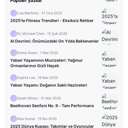
Popüler yazılar
Tümü
Lisa Martinez
·
31 Oca 2020
2025'te Fitness Trendleri - Eksiksiz Rehber
Dr. Michael Chen
·
15 Şub 2020
AI Devrimi: Önümüzdeki On Yılda Beklenenler
Emma Green
·
1 Mar 2020
Yaban Yaşamının Mucizeleri: Yağmur
Ormanlarının Gizli Hayatı
Sophia Lee
·
16 Mar 2020
Yaban Yaşamı: Doğanın Saklı Hazineleri
Sarah Wilson
·
31 Mar 2020
Beethoven Senfoni No. 9 - Tam Performans
Alex Kumar
·
15 Nis 2020
2025 Dünya Kupası: Takımlar ve Oyuncular