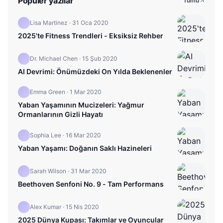
Popüler yazılar
Tümü
Lisa Martinez
·
31 Oca 2020
2025'te Fitness Trendleri - Eksiksiz Rehber
Dr. Michael Chen
·
15 Şub 2020
AI Devrimi: Önümüzdeki On Yılda Beklenenler
Emma Green
·
1 Mar 2020
Yaban Yaşamının Mucizeleri: Yağmur
Ormanlarının Gizli Hayatı
Sophia Lee
·
16 Mar 2020
Yaban Yaşamı: Doğanın Saklı Hazineleri
Sarah Wilson
·
31 Mar 2020
Beethoven Senfoni No. 9 - Tam Performans
Alex Kumar
·
15 Nis 2020
2025 Dünya Kupası: Takımlar ve Oyuncular