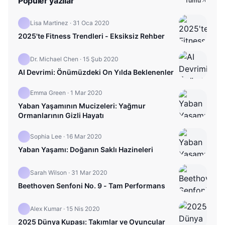
Popüler yazılar
Tümü
Lisa Martinez
·
31 Oca 2020
2025'te Fitness Trendleri - Eksiksiz Rehber
Dr. Michael Chen
·
15 Şub 2020
AI Devrimi: Önümüzdeki On Yılda Beklenenler
Emma Green
·
1 Mar 2020
Yaban Yaşamının Mucizeleri: Yağmur
Ormanlarının Gizli Hayatı
Sophia Lee
·
16 Mar 2020
Yaban Yaşamı: Doğanın Saklı Hazineleri
Sarah Wilson
·
31 Mar 2020
Beethoven Senfoni No. 9 - Tam Performans
Alex Kumar
·
15 Nis 2020
2025 Dünya Kupası: Takımlar ve Oyuncular