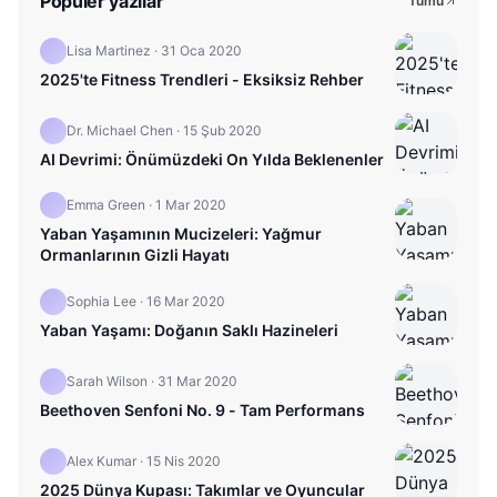
Popüler yazılar
Tümü
Lisa Martinez
·
31 Oca 2020
2025'te Fitness Trendleri - Eksiksiz Rehber
Dr. Michael Chen
·
15 Şub 2020
AI Devrimi: Önümüzdeki On Yılda Beklenenler
Emma Green
·
1 Mar 2020
Yaban Yaşamının Mucizeleri: Yağmur
Ormanlarının Gizli Hayatı
Sophia Lee
·
16 Mar 2020
Yaban Yaşamı: Doğanın Saklı Hazineleri
Sarah Wilson
·
31 Mar 2020
Beethoven Senfoni No. 9 - Tam Performans
Alex Kumar
·
15 Nis 2020
2025 Dünya Kupası: Takımlar ve Oyuncular