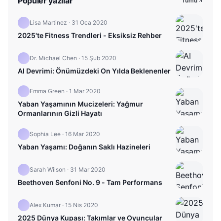
Popüler yazılar
Tümü
Lisa Martinez
·
31 Oca 2020
2025'te Fitness Trendleri - Eksiksiz Rehber
Dr. Michael Chen
·
15 Şub 2020
AI Devrimi: Önümüzdeki On Yılda Beklenenler
Emma Green
·
1 Mar 2020
Yaban Yaşamının Mucizeleri: Yağmur
Ormanlarının Gizli Hayatı
Sophia Lee
·
16 Mar 2020
Yaban Yaşamı: Doğanın Saklı Hazineleri
Sarah Wilson
·
31 Mar 2020
Beethoven Senfoni No. 9 - Tam Performans
Alex Kumar
·
15 Nis 2020
2025 Dünya Kupası: Takımlar ve Oyuncular