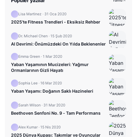
Popüler yazılar
Tümü
Lisa Martinez
·
31 Oca 2020
2025'te Fitness Trendleri - Eksiksiz Rehber
Dr. Michael Chen
·
15 Şub 2020
AI Devrimi: Önümüzdeki On Yılda Beklenenler
Emma Green
·
1 Mar 2020
Yaban Yaşamının Mucizeleri: Yağmur
Ormanlarının Gizli Hayatı
Sophia Lee
·
16 Mar 2020
Yaban Yaşamı: Doğanın Saklı Hazineleri
Sarah Wilson
·
31 Mar 2020
Beethoven Senfoni No. 9 - Tam Performans
Alex Kumar
·
15 Nis 2020
2025 Dünya Kupası: Takımlar ve Oyuncular