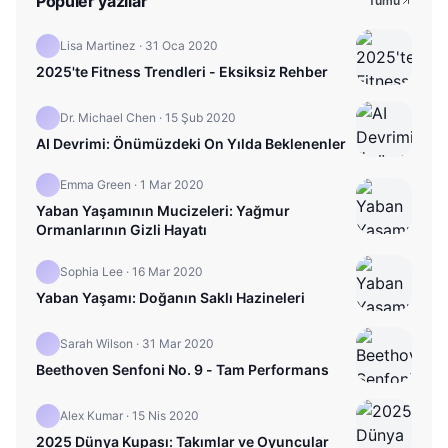
Popüler yazılar
Tümü
Lisa Martinez
·
31 Oca 2020
2025'te Fitness Trendleri - Eksiksiz Rehber
Dr. Michael Chen
·
15 Şub 2020
AI Devrimi: Önümüzdeki On Yılda Beklenenler
Emma Green
·
1 Mar 2020
Yaban Yaşamının Mucizeleri: Yağmur
Ormanlarının Gizli Hayatı
Sophia Lee
·
16 Mar 2020
Yaban Yaşamı: Doğanın Saklı Hazineleri
Sarah Wilson
·
31 Mar 2020
Beethoven Senfoni No. 9 - Tam Performans
Alex Kumar
·
15 Nis 2020
2025 Dünya Kupası: Takımlar ve Oyuncular