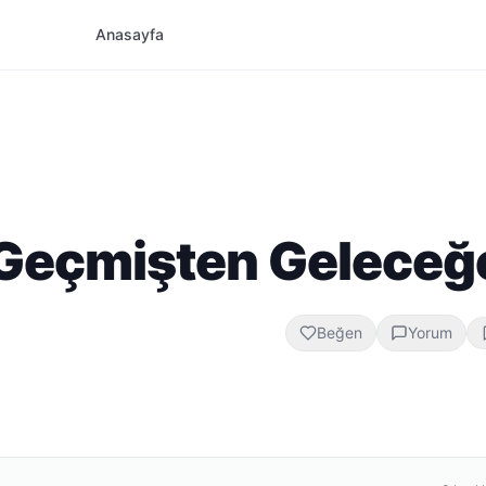
Anasayfa
: Geçmişten Geleceğ
Beğen
Yorum