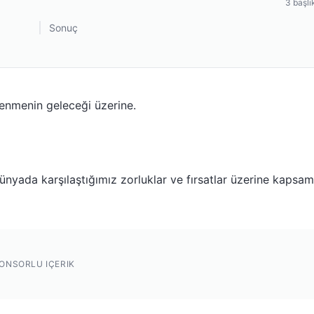
3
başlı
Sonuç
renmenin geleceği üzerine.
nyada karşılaştığımız zorluklar ve fırsatlar üzerine kapsam
ONSORLU IÇERIK