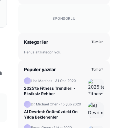
k
SPONSORLU
Kategoriler
Tümü
Henüz alt kategori yok.
Popüler yazılar
Tümü
lı
Lisa Martinez
·
31 Oca 2020
2025'te Fitness Trendleri -
Eksiksiz Rehber
Dr. Michael Chen
·
15 Şub 2020
AI Devrimi: Önümüzdeki On
Yılda Beklenenler
Emma Green
·
1 Mar 2020