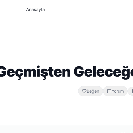
Anasayfa
: Geçmişten Geleceğ
Beğen
Yorum