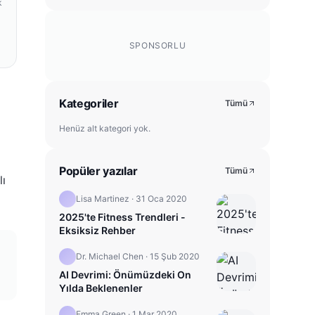
k
SPONSORLU
Kategoriler
Tümü
Henüz alt kategori yok.
Popüler yazılar
Tümü
lı
Lisa Martinez
·
31 Oca 2020
2025'te Fitness Trendleri -
Eksiksiz Rehber
Dr. Michael Chen
·
15 Şub 2020
AI Devrimi: Önümüzdeki On
Yılda Beklenenler
Emma Green
·
1 Mar 2020