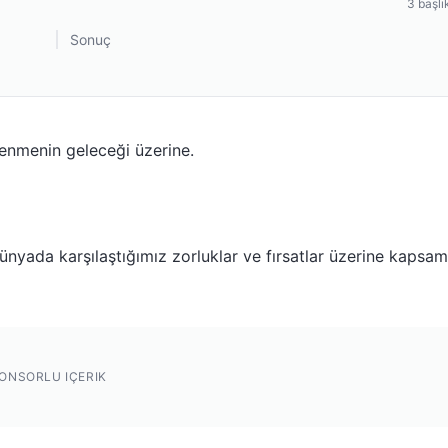
3
başlı
Sonuç
renmenin geleceği üzerine.
nyada karşılaştığımız zorluklar ve fırsatlar üzerine kapsam
ONSORLU IÇERIK