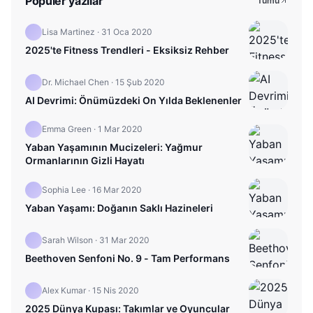
Popüler yazılar
Tümü
Lisa Martinez
·
31 Oca 2020
2025'te Fitness Trendleri - Eksiksiz Rehber
Dr. Michael Chen
·
15 Şub 2020
AI Devrimi: Önümüzdeki On Yılda Beklenenler
Emma Green
·
1 Mar 2020
Yaban Yaşamının Mucizeleri: Yağmur
Ormanlarının Gizli Hayatı
Sophia Lee
·
16 Mar 2020
Yaban Yaşamı: Doğanın Saklı Hazineleri
Sarah Wilson
·
31 Mar 2020
Beethoven Senfoni No. 9 - Tam Performans
Alex Kumar
·
15 Nis 2020
2025 Dünya Kupası: Takımlar ve Oyuncular